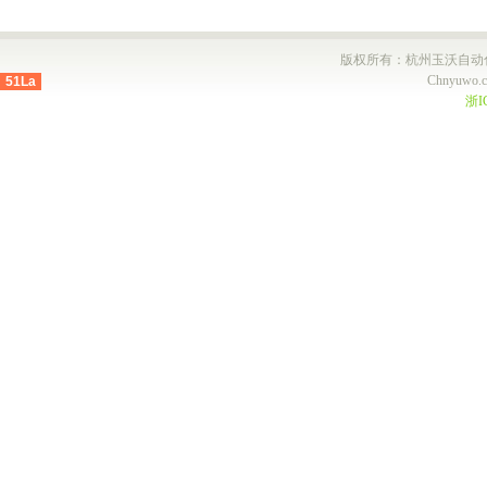
版权所有：杭州玉沃自动化设备有
Chnyuwo.co
51La
浙I