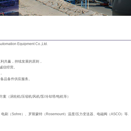
ion Equipment Co.,Ltd.
互利共赢，持续发展的原则，
诚信经营。
，
和备品备件供应服务。
（涡轮机/压缩机/风机/泵/冷却塔/电机等）
）、电刷（
Sohre）
、
罗斯蒙特（Rosemount）温度/压力变送器、电磁阀（ASCO）等.